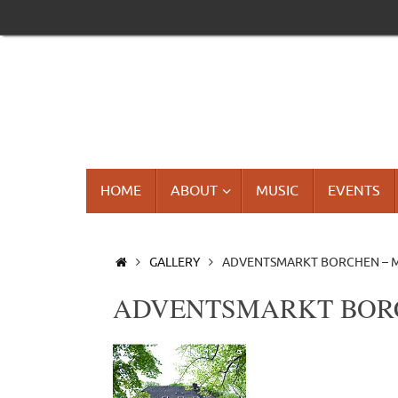
Skip
to
content
SKIP
HOME
ABOUT
MUSIC
EVENTS
TO
CONTENT
HOME
GALLERY
ADVENTSMARKT BORCHEN – 
ADVENTSMARKT BORC